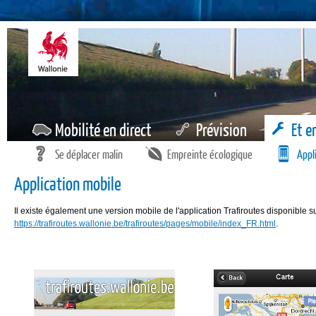
Mobilité en direct
Prévision
Et e
Se déplacer malin
Empreinte écologique
Appl
Application mobile
Il existe également une version mobile de l'application Trafiroutes disponible s
https://trafiroutes.wallonie.be/trafiroutes/pages/mobile/index_FR.html
.